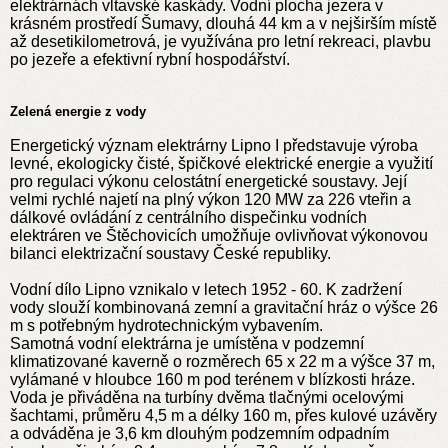
elektrárnách vltavské kaskády. Vodní plocha jezera v
krásném prostředí Šumavy, dlouhá 44 km a v nejširším místě
až desetikilometrová, je využívána pro letní rekreaci, plavbu
po jezeře a efektivní rybní hospodářství.
Zelená energie z vody
Energetický význam elektrárny Lipno I představuje výroba
levné, ekologicky čisté, špičkové elektrické energie a využití
pro regulaci výkonu celostátní energetické soustavy. Její
velmi rychlé najetí na plný výkon 120 MW za 226 vteřin a
dálkové ovládání z centrálního dispečinku vodních
elektráren ve Štěchovicích umožňuje ovlivňovat výkonovou
bilanci elektrizační soustavy České republiky.
Vodní dílo Lipno vznikalo v letech 1952 - 60. K zadržení
vody slouží kombinovaná zemní a gravitační hráz o výšce 26
m s potřebným hydrotechnickým vybavením.
Samotná vodní elektrárna je umístěna v podzemní
klimatizované kaverně o rozměrech 65 x 22 m a výšce 37 m,
vylámané v hloubce 160 m pod terénem v blízkosti hráze.
Voda je přiváděna na turbíny dvěma tlačnými ocelovými
šachtami, průměru 4,5 m a délky 160 m, přes kulové uzávěry
a odváděna je 3,6 km dlouhým podzemním odpadním