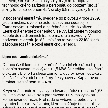
tunelem, širokým 8,4 m a vysokým 7,8 m. K dopravě
technologického zařízení a personálu do podzemí slouží
šikmý tunel se sklonem 45°, široký 6,8 m a vysoký 9,7 m.
V podzemní elektrárně, uvedené do provozu v roce 1959,
jsou umístěna dvě plně automatizovaná soustrojí s
Francisovými turbínami a potřebná elektrická zařízení.
Elektrická energie z generátorů se vyvádí tunelem pomocí
kabelů do nadzemních transformátorů a rozvodny. V
nadzemním areálu je též umístěna rozvodna 22 kV, která
zásobuje rozsáhlé okolí elektrickou energií.
Lipno má i „malou elektrárnu“
Druhou částí komplexu je průtočná vodní elektrárna Lipno II
s jedním soustrojím o výkonu 1,5 MW. Je nedílnou součástí
elektrárny Lipno I a slouží zejména k vyrovnávání odtoku z
této špičkové vodní elektrárny. Je vybavena Kaplanovou
turbínou se spádem 10 - 4 m.
K vyrovnání průtoku byla vybudována nádrž o obsahu 1,68
mil. m3 vody. Řeka byla přehrazena 11,5 m3 vysokou
kombinovanou hrází. Přehrada je vybavena potřebným
hydrotechnickým zařízením, které umožňuje řídit odtok i v