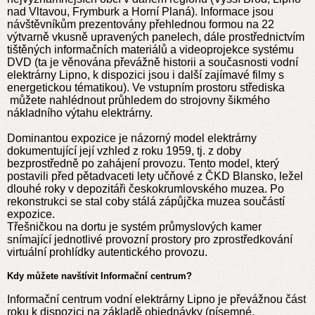
nad Vltavou, Frymburk a Horní Planá). Informace jsou
návštěvníkům prezentovány přehlednou formou na 22
výtvarně vkusně upravených panelech, dále prostřednictvím
tištěných informačních materiálů a videoprojekce systému
DVD (ta je věnována převážně historii a současnosti vodní
elektrárny Lipno, k dispozici jsou i další zajímavé filmy s
energetickou tématikou). Ve vstupním prostoru střediska
můžete nahlédnout průhledem do strojovny šikmého
nákladního výtahu elektrárny.
Dominantou expozice je názorný model elektrárny
dokumentující její vzhled z roku 1959, tj. z doby
bezprostředně po zahájení provozu. Tento model, který
postavili před pětadvaceti lety učňové z ČKD Blansko, ležel
dlouhé roky v depozitáři českokrumlovského muzea. Po
rekonstrukci se stal coby stálá zápůjčka muzea součástí
expozice.
Třešničkou na dortu je systém průmyslových kamer
snímající jednotlivé provozní prostory pro zprostředkování
virtuální prohlídky autentického provozu.
Kdy můžete navštívit Informační centrum?
Informační centrum vodní elektrárny Lipno je převážnou část
roku k dispozici na základě objednávky (písemné,