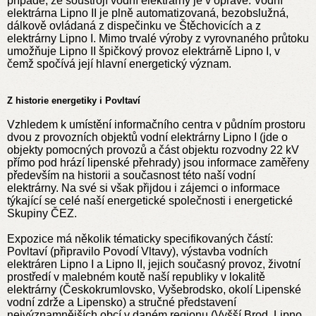
případě, že soustrojí vodní elektrárny je v opravě. Vodní
elektrárna Lipno II je plně automatizovaná, bezobslužná,
dálkově ovládaná z dispečinku ve Štěchovicích a z
elektrárny Lipno I. Mimo trvalé výroby z vyrovnaného průtoku
umožňuje Lipno II špičkový provoz elektrárně Lipno I, v
čemž spočívá její hlavní energetický význam.
Z historie energetiky i Povltaví
Vzhledem k umístění informačního centra v půdním prostoru
dvou z provozních objektů vodní elektrárny Lipno I (jde o
objekty pomocných provozů a část objektu rozvodny 22 kV
přímo pod hrází lipenské přehrady) jsou informace zaměřeny
především na historii a současnost této naší vodní
elektrárny. Na své si však přijdou i zájemci o informace
týkající se celé naší energetické společnosti i energetické
Skupiny ČEZ.
Expozice má několik tématicky specifikovaných částí:
Povltaví (připravilo Povodí Vltavy), výstavba vodních
elektráren Lipno I a Lipno II, jejich současný provoz, životní
prostředí v malebném koutě naší republiky v lokalitě
elektrárny (Českokrumlovsko, Vyšebrodsko, okolí Lipenské
vodní zdrže a Lipensko) a stručné představení
nejvýznamnějších obcí v daném regionu (Vyšší Brod, Lipno