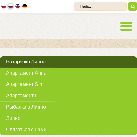
Бакарлоко Липно
Апартамент Anna
Апартамент Šimi
Апартамент Eli
Рыбалка в Липно
Липно
Связаться с нами