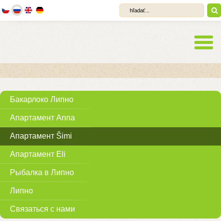
Бакарлоко Липно
Апартамент Anna
Апартамент Šimi
Апартамент Eli
Рыбалка в Липно
Липно
Связаться с нами