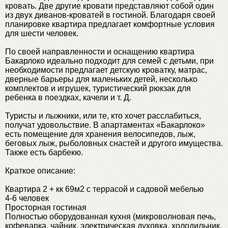
кровать. Две другие кровати представляют собой один
из двух диванов-кроватей в гостиной. Благодаря своей
планировке квартира предлагает комфортные условия
для шести человек.
По своей направленности и оснащению квартира
Бакарлоко идеально подходит для семей с детьми, при
необходимости предлагает детскую кроватку, матрас,
дверные барьеры для маленьких детей, несколько
комплектов и игрушек, туристический рюкзак для
ребенка в поездках, качели и т. Д.
Туристы и лыжники, или те, кто хочет расслабиться,
получат удовольствие. В апартаментах «Бакарлоко»
есть помещение для хранения велосипедов, лыж,
беговых лыж, рыболовных снастей и другого имущества.
Также есть барбекю.
Краткое описание:
Квартира 2 + кк 69м2 с террасой и садовой мебелью
4-6 человек
Просторная гостиная
Полностью оборудованная кухня (микроволновая печь,
кофеварка, чайник, электрическая духовка, холодильник,